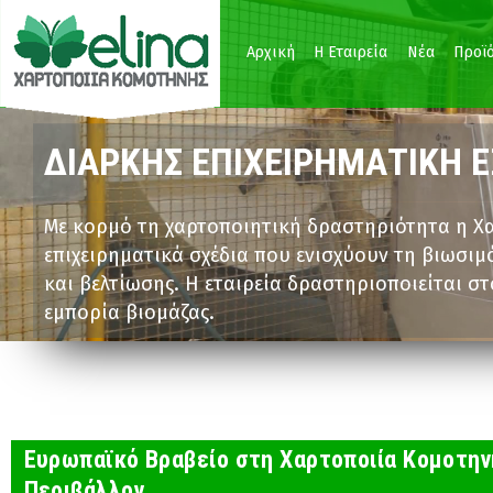
Παράκαμψη προς το κυρίως περιεχόμενο
Αρχική
Η Εταιρεία
Νέα
Προϊ
ΕΦΑΡΜΟΣΜΕΝΗ ΒΙΩΣΙΜΗ Α
ΔΙΑΡΚΗΣ ΕΠΙΧΕΙΡΗΜΑΤΙΚΗ Ε
ΕΞΑΓΩΓΙΚΟΣ ΠΡΟΣΑΝΑΤΟΛΙ
Είμαστε δεσμευμένοι στην επιχειρηματική ανταγ
Με κορμό τη χαρτοποιητική δραστηριότητα η Χα
Με επίκεντρο τη Θράκη η Χαρτοποιία Κομοτηνής 
Κομοτηνής έχει επιτύχει χρήση ύδατος στο ελάχ
επιχειρηματικά σχέδια που ενισχύουν τη βιωσι
δυναμικό και εγκαταστάσεις σε όλη τη ΝΑ Ευρώ
ελαχιστοποιήσει τις εκπομπές αερίων θερμοκηπί
και βελτίωσης. Η εταιρεία δραστηριοποιείται στ
συνεισφέροντας θετικά στο εμπορικό ισοζύγιο 
επενδύει σε ΑΠΕ.
εμπορία βιομάζας.
Ευρωπαϊκό Βραβείο στη Χαρτοποιία Κομοτηνή
Περιβάλλον