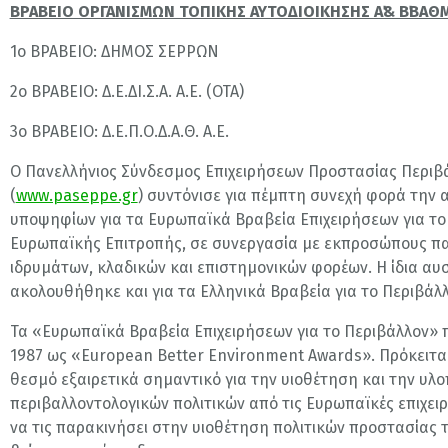
ΒΡΑΒΕΙΟ ΟΡΓΑΝΙΣΜΩΝ ΤΟΠΙΚΗΣ ΑΥΤΟΔΙΟΙΚΗΣΗΣ Α΄& Β΄ΒΑΘ
1ο ΒΡΑΒΕΙΟ: ΔΗΜΟΣ ΣΕΡΡΩΝ
2ο ΒΡΑΒΕΙΟ: Δ.Ε.ΔΙ.Σ.Α. Α.Ε. (ΟΤΑ)
3ο ΒΡΑΒΕΙΟ: Δ.Ε.Π.Ο.Δ.Α.Θ. Α.Ε.
Ο Πανελλήνιος Σύνδεσμος Επιχειρήσεων Προστασίας Περιβ
(
www.paseppe.gr
) συντόνισε για πέμπτη συνεχή φορά την 
υποψηφίων για τα Ευρωπαϊκά Βραβεία Επιχειρήσεων για το
Ευρωπαϊκής Επιτροπής, σε συνεργασία με εκπροσώπους π
ιδρυμάτων, κλαδικών και επιστημονικών φορέων. Η ίδια αυ
ακολουθήθηκε και για τα Ελληνικά Βραβεία για το Περιβάλλ
Τα «Ευρωπαϊκά Βραβεία Επιχειρήσεων για το Περιβάλλον»
1987 ως «European Better Environment Awards». Πρόκειτα
θεσμό εξαιρετικά σημαντικό για την υιοθέτηση και την υλ
περιβαλλοντολογικών πολιτικών από τις Ευρωπαϊκές επιχειρή
να τις παρακινήσει στην υιοθέτηση πολιτικών προστασίας 