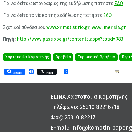
Για να δείτε φωτογραφίες της εκδήλωσης πατήστε
ΕΔΩ
Για να δείτε το video της εκδήλωσης πατηστε
ΕΔΩ
Σχετικοί σύνδεσμοι:
www.xrimatistirio.gr
,
www.imerisia.gr
Πηγή:
http://www.paseppe.gr/contents.aspx?catid=983
Χαρτοποιία Κομοτηνής
Βραβεία
Ευρωπαϊκό Βραβείο
Περι
Facebook
Share
Share
Post
ELINA Χαρτοποιία Κομοτηνής
Τηλέφωνο: 25310 82216/18
Φαξ: 25310 82217
E-mail:
info@komotinipaper.g