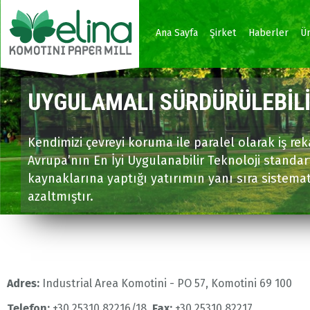
Ana içeriğe atla
Ana Sayfa
Şirket
Haberler
Ü
UYGULAMALI SÜRDÜRÜLEBİLİ
SÜREKLİ İŞ GELİŞİMİ
İHRACAT ODAKLI
Kendimizi çevreyi koruma ile paralel olarak iş re
Komotini Kağıt İmalat, kağıt yapımına uzmanlaşm
Güney Doğu Avrupa'daki stratejik konumu sayesi
Avrupa’nın En İyi Uygulanabilir Teknoloji standar
gelişim ve ilerleme için sıçrama tahtaları yaratan
kendi personeli ve işletmeleri ile faaliyet göst
kaynaklarına yaptığı yatırımın yanı sıra sistemati
ticareti alanlarında çalışmaktadır.
bu da şirketin nakit akışına ve ticari esnekliğine
azaltmıştır.
Adres:
Industrial Area Komotini - PO 57, Komotini 69 100
Telefon:
+30 25310 82216/18,
Fax:
+30 25310 82217