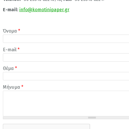
E-mail:
info@komotinipaper.gr
Όνομα
*
E-mail
*
Θέμα
*
Μήνυμα
*