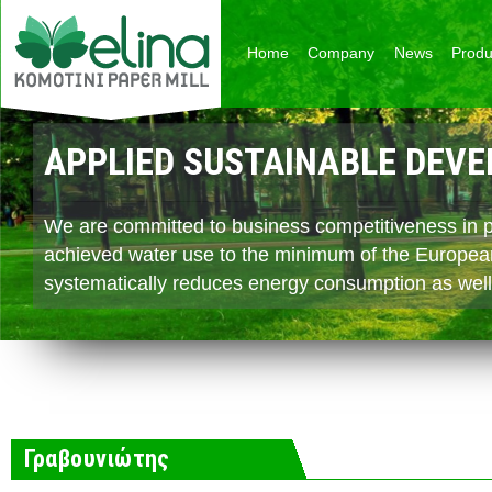
Skip to main content
Home
Company
News
Produ
APPLIED SUSTAINABLE DEV
CONTINUOUS BUSINESS DE
EXPORT ORIENTED
We are committed to business competitiveness in pa
With its core in papermaking Komotini Paper Mill i
With its strategic position in South Eastern Europe
achieved water use to the minimum of the Europea
the group and create springboards of development 
facilities throughout the broader Balkans and the Mi
systematically reduces energy consumption as well
estate and biomass trading.
positively to its cashflows and adding to its commerci
Γραβουνιώτης