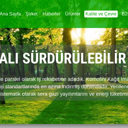
Ana Sayfa
Şirket
Haberler
Ürünler
Kalite ve Çevre
B2
LI SÜRDÜRÜLEBİLİR
Ş GELİŞİMİ
ODAKLI
e paralel olarak iş rekabetine adadık. Komotini Kağıt İma
t yapımına uzmanlaşmasının yanında grubun sürdürülebilir
atejik konumu sayesinde Komotini Kağıt İmalat, Balkan
oji standartlarında en azına indirmiş durumdadır. Yenilene
rı yaratan iş planlarını oluşturur. Şirket, turizm, emlak ve
e faaliyet göstermektedir. Cirosunun %50'ye kadarı dış p
sistematik olarak sera gazı yayılımlarını ve enerji tüketimi
cari esnekliğine katkıda bulunur.