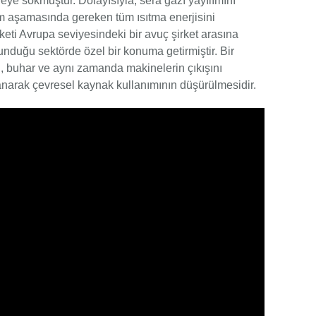
eye sokmuştur. Dolayısıyla, sera gazı yayılımını
im aşamasında gereken tüm ısıtma enerjisini
rketi Avrupa seviyesindeki bir avuç şirket arasına
unduğu sektörde özel bir konuma getirmiştir. Bir
n, buhar ve aynı zamanda makinelerin çıkışını
lanarak çevresel kaynak kullanımının düşürülmesidir.