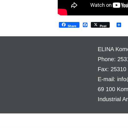
Facebook
Sh
Share
Post
ELINA
Komo
Phone: 253
Fax: 25310
E-mail:
inf
69 100 Komo
Industrial A