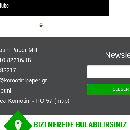
are
tini Paper Mill
Newsle
10 82216/18
 82217
o@komotinipaper.gr
tini
rea Komotini - PO 57 (
map
)
BIZI NEREDE BULABILIRSINIZ