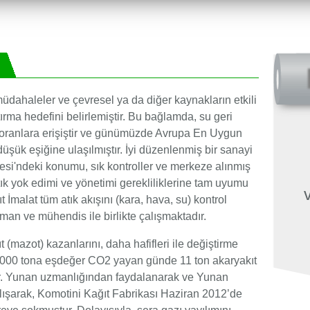
 müdahaleler ve çevresel ya da diğer kaynakların etkili
tırma hedefini belirlemiştir. Bu bağlamda, su geri
nlara erişiştir ve günümüzde Avrupa En Uygun
üşük eşiğine ulaşılmıştır. İyi düzenlenmiş bir sanayi
si'ndeki konumu, sık kontroller ve merkeze alınmış
tık yok edimi ve yönetimi gerekliliklerine tam uyumu
t İmalat tüm atık akışını (kara, hava, su) kontrol
şman ve mühendis ile birlikte çalışmaktadır.
 (mazot) kazanlarını, daha hafifleri ile değiştirme
,000 tona eşdeğer CO2 yayan günde 11 ton akaryakıt
ir. Yunan uzmanlığından faydalanarak ve Yunan
 çalışarak, Komotini Kağıt Fabrikası Haziran 2012’de