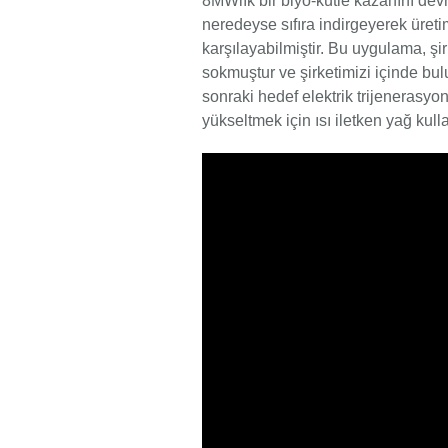
8MWlık bir biyo-kütle kazanını devr
neredeyse sıfıra indirgeyerek üret
karşılayabilmiştir. Bu uygulama, şi
sokmuştur ve şirketimizi içinde bul
sonraki hedef elektrik trijenerasyo
yükseltmek için ısı iletken yağ kul