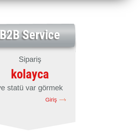
B2B Service
Sipariş
kolayca
ve statü var görmek
Giriş