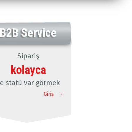
B2B Service
Sipariş
kolayca
e statü var görmek
Giriş