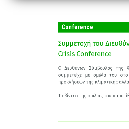
Conference
Συμμετοχή του Διευθύ
Crisis Conference
Ο Δευθύνων Σύμβουλος της Χ
συμμετείχε με ομιλία του στο
προκλήσεων της κλιματικής αλλα
Το βίντεο της ομιλίας του παρατί