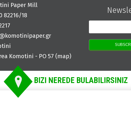
ini Paper Mill
Newsle
0 82216/18
2217
o@komotinipaper.gr
tini
rea Komotini - PO 57 (
map
)
BIZI NEREDE BULABILIRSINIZ