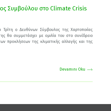
ος Συμβούλου στο Climate Crisis
 Τρίτη ο Δευθύνων Σύμβουλος της Χαρτοποιίας
ης θα συμμετάσχει με ομιλία του στο συνέδρειο
 των προκλήσεων της κλιματικής αλλαγής και της
Devamını Oku