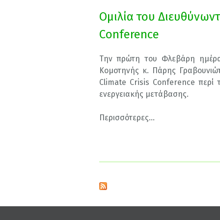
Ομιλία του Διευθύνωντ
Conference
Την πρώτη του Φλεβάρη ημέρα
Κομοτηνής κ. Πάρης Γραβουνιώτ
Climate Crisis Conference περί
ενεργειακής μετάβασης.
Περισσότερες...