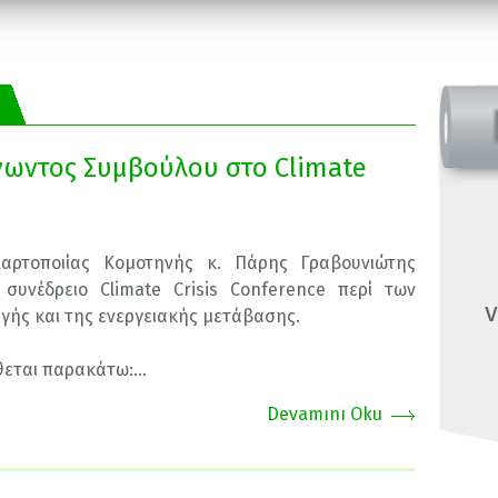
νωντος Συμβούλου στο Climate
αρτοποιίας Κομοτηνής κ. Πάρης Γραβουνιώτης
 συνέδρειο Climate Crisis Conference περί των
v
γής και της ενεργειακής μετάβασης.
θεται παρακάτω:...
Devamını Oku