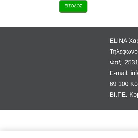
ELINA Χαρ
Τηλέφωνο
Φαξ: 253
E-mail:
in
69 100 Κ
ΒΙ.ΠΕ. Κο