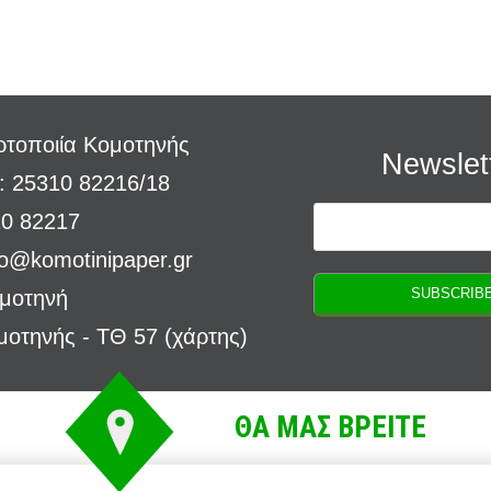
τοποιία Κομοτηνής
Newslet
: 25310 82216/18
10 82217
fo@komotinipaper.gr
ομοτηνή
μοτηνής - ΤΘ 57 (
χάρτης
)
ΘΑ ΜΑΣ ΒΡΕΙΤΕ