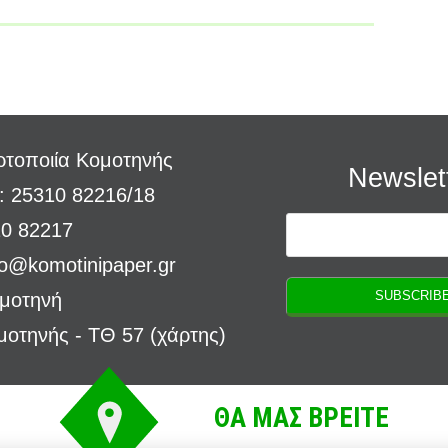
τοποιία Κομοτηνής
Newslet
: 25310 82216/18
10 82217
fo@komotinipaper.gr
ομοτηνή
μοτηνής - ΤΘ 57 (
χάρτης
)
ΘΑ ΜΑΣ ΒΡΕΙΤΕ