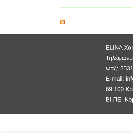
ELINA Χαρ
Τηλέφωνο
Φαξ: 253
E-mail:
in
69 100 Κ
ΒΙ.ΠΕ. Κο