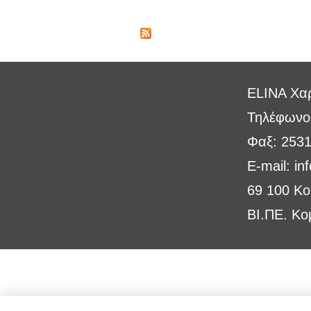
ELINA Χαρ
Τηλέφωνο
Φαξ: 253
E-mail:
in
69 100 Κ
ΒΙ.ΠΕ. Κο