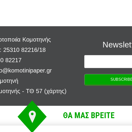
τοποιία Κομοτηνής
Newslet
: 25310 82216/18
10 82217
fo@komotinipaper.gr
ομοτηνή
μοτηνής - ΤΘ 57 (
χάρτης
)
ΘΑ ΜΑΣ ΒΡΕΙΤΕ