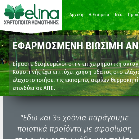
Παράκαμψη προς το κυρίως περιεχόμενο
Αρχική
Η Εταιρεία
Νέα
Προϊ
ΕΦΑΡΜΟΣΜΕΝΗ ΒΙΩΣΙΜΗ Α
ΔΙΑΡΚΗΣ ΕΠΙΧΕΙΡΗΜΑΤΙΚΗ Ε
ΕΞΑΓΩΓΙΚΟΣ ΠΡΟΣΑΝΑΤΟΛΙ
Είμαστε δεσμευμένοι στην επιχειρηματική ανταγ
Με κορμό τη χαρτοποιητική δραστηριότητα η Χα
Με επίκεντρο τη Θράκη η Χαρτοποιία Κομοτηνής 
Κομοτηνής έχει επιτύχει χρήση ύδατος στο ελάχ
επιχειρηματικά σχέδια που ενισχύουν τη βιωσι
δυναμικό και εγκαταστάσεις σε όλη τη ΝΑ Ευρώ
ελαχιστοποιήσει τις εκπομπές αερίων θερμοκηπί
και βελτίωσης. Η εταιρεία δραστηριοποιείται στ
συνεισφέροντας θετικά στο εμπορικό ισοζύγιο 
επενδύει σε ΑΠΕ.
εμπορία βιομάζας.
"Εδώ και 35 χρόνια παράγουμε
ποιοτικά προϊόντα με αφοσίωση